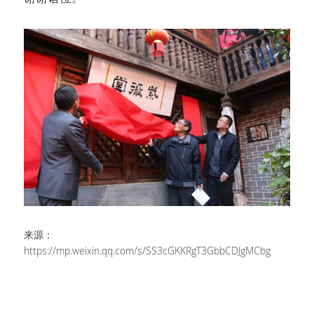
来源：
https://mp.weixin.qq.com/s/SS3cGKKRgT3GbbCDJgMCbg