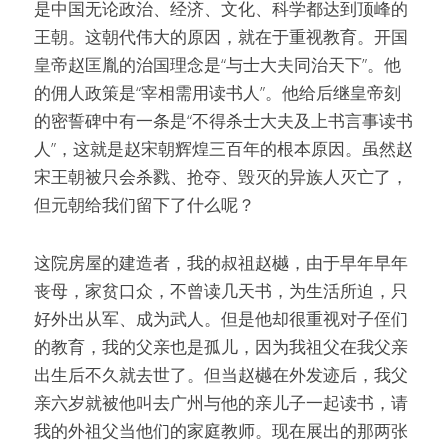
是中国无论政治、经济、文化、科学都达到顶峰的
王朝。这朝代伟大的原因，就在于重视教育。开国
皇帝赵匡胤的治国理念是“与士大夫同治天下”。他
的佣人政策是“宰相需用读书人”。他给后继皇帝刻
的密誓碑中有一条是“不得杀士大夫及上书言事读书
人”，这就是赵宋朝辉煌三百年的根本原因。虽然赵
宋王朝被只会杀戮、抢夺、毁灭的异族人灭亡了，
但元朝给我们留下了什么呢？
这院房屋的建造者，我的叔祖赵樾，由于早年早年
丧母，家贫口众，不曾读几天书，为生活所迫，只
好外出从军、成为武人。但是他却很重视对子侄们
的教育，我的父亲也是孤儿，因为我祖父在我父亲
出生后不久就去世了。但当赵樾在外发迹后，我父
亲六岁就被他叫去广州与他的亲儿子一起读书，请
我的外祖父当他们的家庭教师。现在展出的那两张