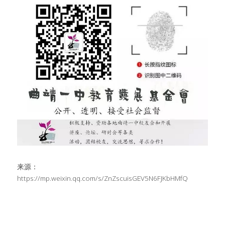
来源：
https://mp.weixin.qq.com/s/ZnZscuisGEV5N6FJKbHMfQ